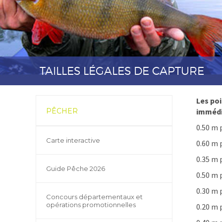
TAILLES LÉGALES DE CAPTURE
Les poi
PÊCHER
immédia
0.50 m 
Carte interactive
0.60 m 
0.35 m 
Guide Pêche 2026
0.50 m 
0.30 m 
Concours départementaux et
opérations promotionnelles
0.20 m 