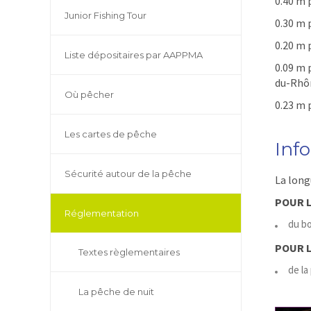
0.40 m 
Junior Fishing Tour
0.30 m 
0.20 m 
Liste dépositaires par AAPPMA
0.09 m 
du-Rhô
Où pêcher
0.23 m 
Les cartes de pêche
Inf
Sécurité autour de la pêche
La long
POUR 
Réglementation
du bo
POUR L
Textes règlementaires
de la
La pêche de nuit