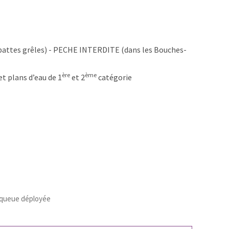
 pattes grêles) - PECHE INTERDITE (dans les Bouches-
ère
ème
et plans d’eau de 1
et 2
catégorie
a queue déployée