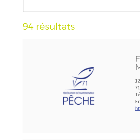
94 résultats
F
M
12
7
Té
Em
ht