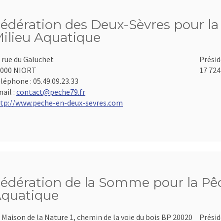
édération des Deux-Sèvres pour la 
ilieu Aquatique
 rue du Galuchet
Présid
9000 NIORT
17 724
léphone :
05.49.09.23.33
ail :
contact@peche79.fr
tp://www.peche-en-deux-sevres.com
édération de la Somme pour la Pêch
quatique
 Maison de la Nature 1, chemin de la voie du bois BP 20020
Présid