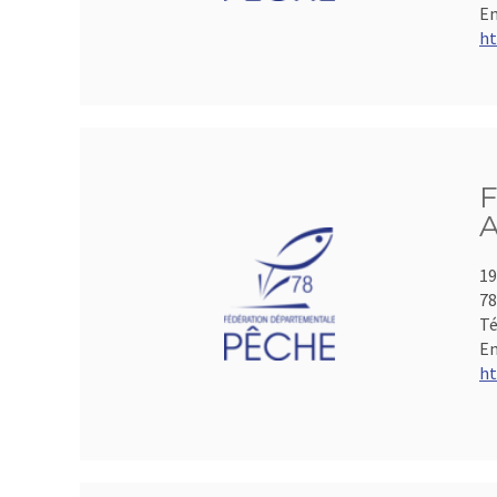
Em
ht
F
A
19
78
Té
Em
ht