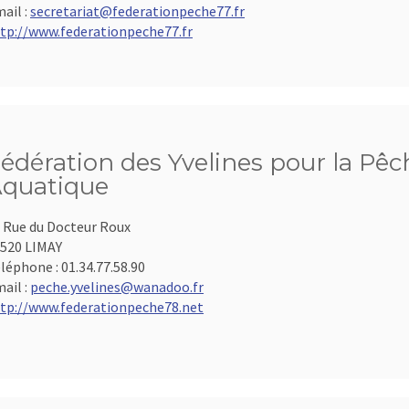
ail :
secretariat@federationpeche77.fr
tp://www.federationpeche77.fr
édération des Yvelines pour la Pêch
quatique
 Rue du Docteur Roux
520 LIMAY
léphone :
01.34.77.58.90
ail :
peche.yvelines@wanadoo.fr
tp://www.federationpeche78.net