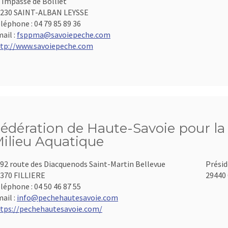
 Impasse de Bolliet
230 SAINT-ALBAN LEYSSE
léphone :
04 79 85 89 36
ail :
fsppma@savoiepeche.com
tp://www.savoiepeche.com
édération de Haute-Savoie pour la 
ilieu Aquatique
92 route des Diacquenods Saint-Martin Bellevue
Présid
370 FILLIERE
29440 
léphone :
04 50 46 87 55
ail :
info@pechehautesavoie.com
tps://pechehautesavoie.com/