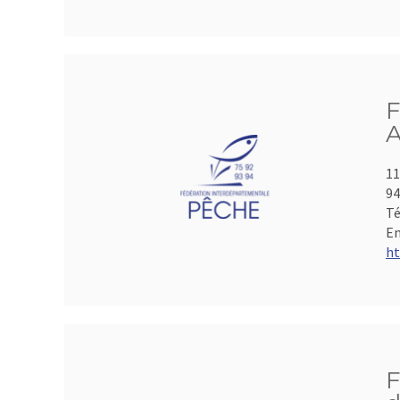
F
A
11
9
Té
Em
ht
F