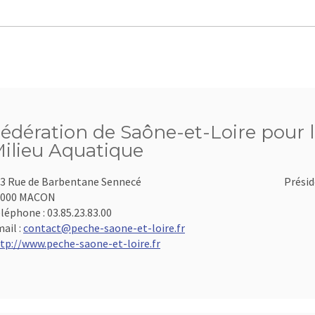
édération de Saône-et-Loire pour l
ilieu Aquatique
3 Rue de Barbentane Sennecé
Présid
1000 MACON
léphone :
03.85.23.83.00
ail :
contact@peche-saone-et-loire.fr
tp://www.peche-saone-et-loire.fr