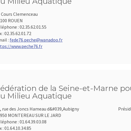
u Milieu Aquatique
 Cours Clemenceau
6100 ROUEN
léphone :
02.35.62.01.55
x :
02.35.62.01.72
ail :
fede76.peche@wanadoo.fr
tps://www.peche76.fr
édération de la Seine-et-Marne pou
u Milieu Aquatique
, rue des Joncs Hameau d&#039,Aubigny
Présid
7950 MONTEREAU SUR LE JARD
léphone :
01.64.39.03.08
x :
01.64.10.34.85