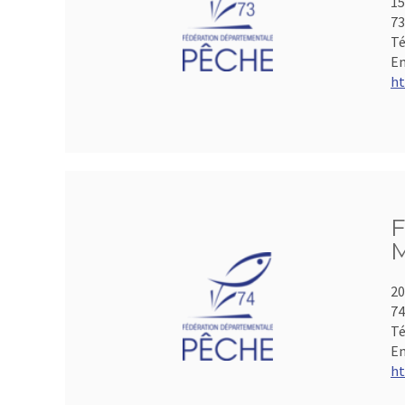
15
73
Té
Em
ht
F
M
20
74
Té
Em
ht