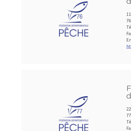
d
11
7
Té
Fa
Em
ht
F
d
22
7
Té
Fa