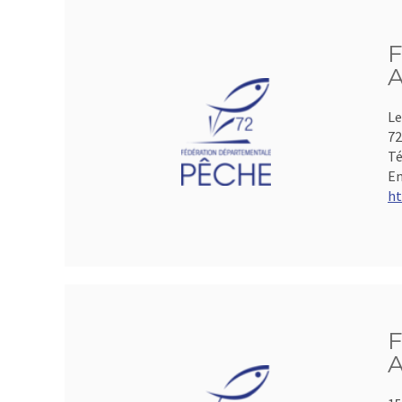
F
A
Le
72
Té
Em
ht
F
A