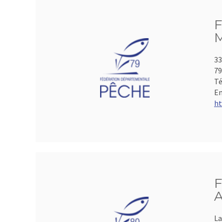
F
M
33
7
Té
Em
ht
F
A
La