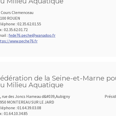
u Milieu Aquatique
 Cours Clemenceau
6100 ROUEN
léphone :
02.35.62.01.55
x :
02.35.62.01.72
ail :
fede76.peche@wanadoo.fr
tps://www.peche76.fr
édération de la Seine-et-Marne pou
u Milieu Aquatique
, rue des Joncs Hameau d&#039,Aubigny
Présid
7950 MONTEREAU SUR LE JARD
léphone :
01.64.39.03.08
x :
01.64.10.34.85