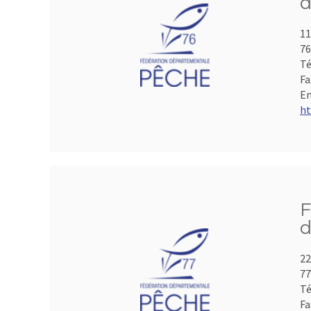
d
11
7
Té
Fa
Em
ht
F
d
22
7
Té
Fa