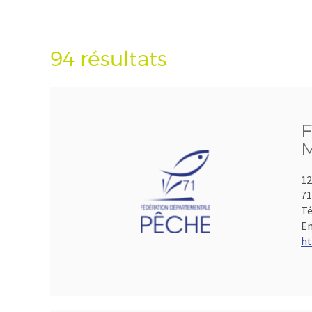
94 résultats
F
M
12
7
Té
Em
ht