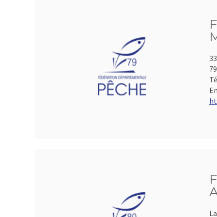
F
M
33
7
Té
Em
ht
F
A
La