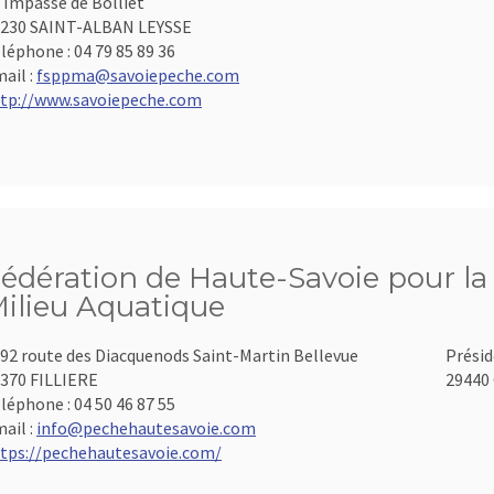
 Impasse de Bolliet
230 SAINT-ALBAN LEYSSE
léphone :
04 79 85 89 36
ail :
fsppma@savoiepeche.com
tp://www.savoiepeche.com
édération de Haute-Savoie pour la 
ilieu Aquatique
92 route des Diacquenods Saint-Martin Bellevue
Présid
370 FILLIERE
29440 
léphone :
04 50 46 87 55
ail :
info@pechehautesavoie.com
tps://pechehautesavoie.com/