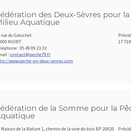
édération des Deux-Sèvres pour la 
ilieu Aquatique
 rue du Galuchet
Présid
9000 NIORT
17 724
léphone :
05.49.09.23.33
ail :
contact@peche79.fr
tp://www.peche-en-deux-sevres.com
édération de la Somme pour la Pêch
quatique
 Maison de la Nature 1, chemin de la voie du bois BP 20020
Présid