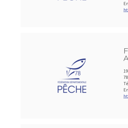
Em
ht
F
A
19
78
Té
Em
ht