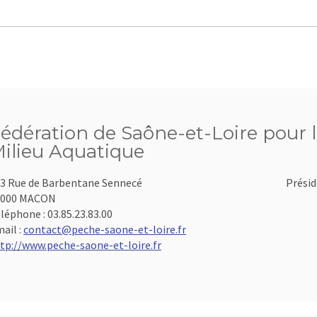
édération de Saône-et-Loire pour l
ilieu Aquatique
3 Rue de Barbentane Sennecé
Présid
1000 MACON
léphone :
03.85.23.83.00
ail :
contact@peche-saone-et-loire.fr
tp://www.peche-saone-et-loire.fr