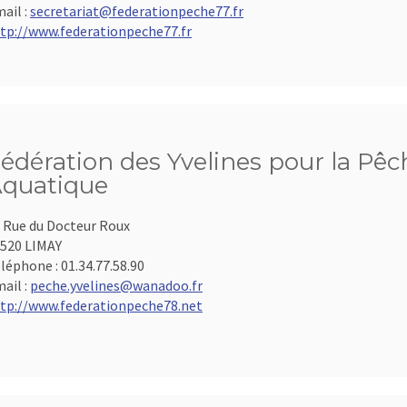
ail :
secretariat@federationpeche77.fr
tp://www.federationpeche77.fr
édération des Yvelines pour la Pêch
quatique
 Rue du Docteur Roux
520 LIMAY
léphone :
01.34.77.58.90
ail :
peche.yvelines@wanadoo.fr
tp://www.federationpeche78.net