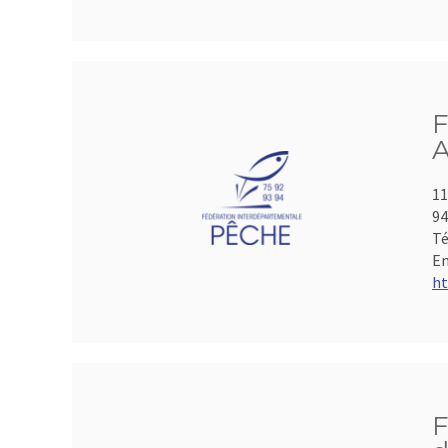
F
A
11
9
Té
Em
ht
F