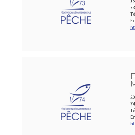
15
73
Té
Em
ht
F
M
20
74
Té
Em
ht