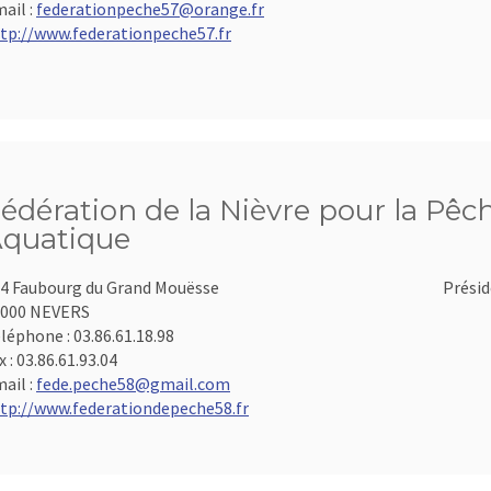
ail :
federationpeche57@orange.fr
tp://www.federationpeche57.fr
édération de la Nièvre pour la Pêch
quatique
4 Faubourg du Grand Mouësse
Présid
8000 NEVERS
léphone :
03.86.61.18.98
x :
03.86.61.93.04
ail :
fede.peche58@gmail.com
tp://www.federationdepeche58.fr