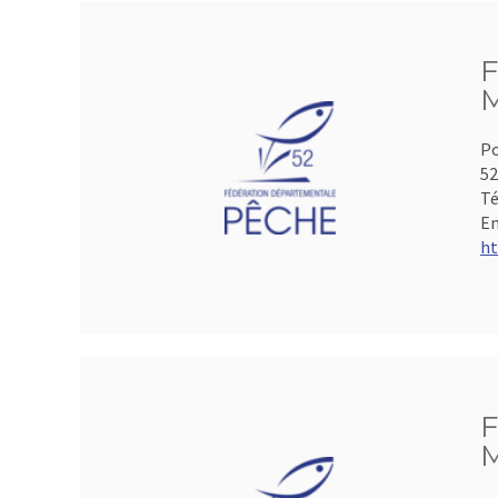
F
M
Po
5
Té
Em
ht
F
M