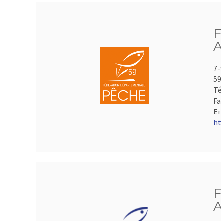
F
A
7-
59
Té
Fa
Em
ht
F
A