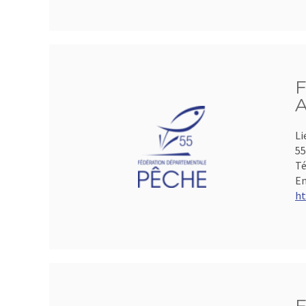
F
A
Li
5
Té
Em
ht