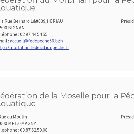
édération du Morbihan pour la Pêch
quatique
is Rue Bernard L&#039,HERIAU
Présid
6500 BIGNAN
léphone :
02 97 44 54 55
ail :
accueil@fedepeche56.bzh
tp://morbihan.federationpeche.fr
édération de la Moselle pour la Pêc
quatique
Rue du Moulin
Présid
7000 METZ-MAGNY
léphone :
03.87.62.50.08