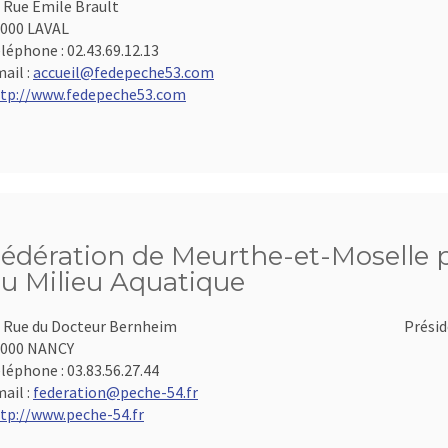
 Rue Emile Brault
000 LAVAL
léphone :
02.43.69.12.13
ail :
accueil@fedepeche53.com
tp://www.fedepeche53.com
édération de Meurthe-et-Moselle po
u Milieu Aquatique
 Rue du Docteur Bernheim
Présid
4000 NANCY
léphone :
03.83.56.27.44
ail :
federation@peche-54.fr
tp://www.peche-54.fr