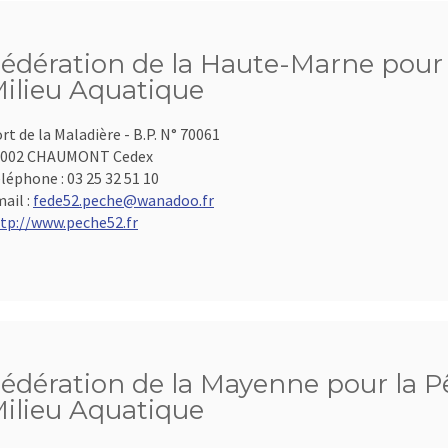
édération de la Haute-Marne pour l
ilieu Aquatique
rt de la Maladière - B.P. N° 70061
2002 CHAUMONT Cedex
léphone :
03 25 32 51 10
ail :
fede52.peche@wanadoo.fr
tp://www.peche52.fr
édération de la Mayenne pour la Pê
ilieu Aquatique