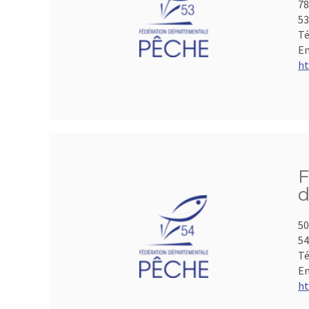
78
53
Té
Em
ht
F
d
50
5
Té
Em
ht