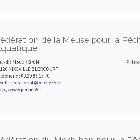
édération de la Meuse pour la Pêch
quatique
eu-dit Moulin Brûlé
Présid
5120 NIXEVILLE BLERCOURT
léphone :
03.29.86.15.70
ail :
secretariat@peche55.fr
tp://www.peche55.fr