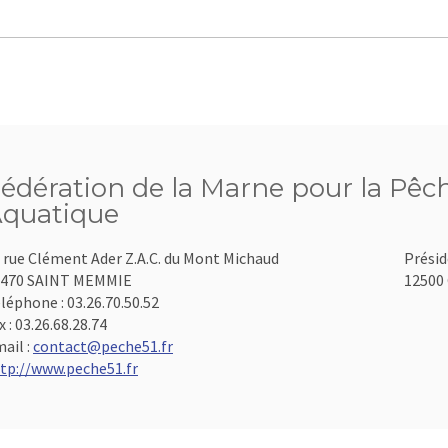
édération de la Marne pour la Pêch
quatique
 rue Clément Ader Z.A.C. du Mont Michaud
Présid
1470 SAINT MEMMIE
12500 
léphone :
03.26.70.50.52
x :
03.26.68.28.74
ail :
contact@peche51.fr
tp://www.peche51.fr