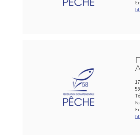
Em
ht
F
A
17
5
Té
Fa
Em
ht