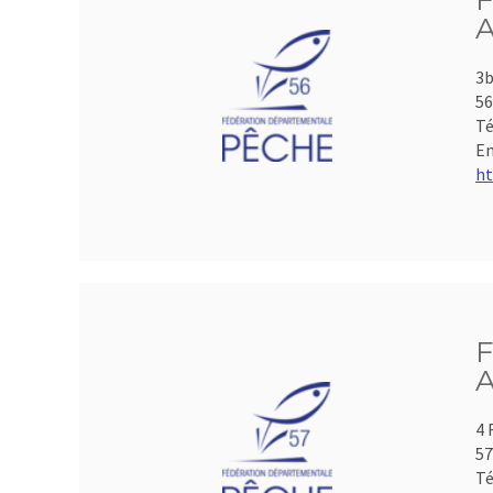
F
A
3b
5
Té
Em
ht
F
A
4 
5
Té