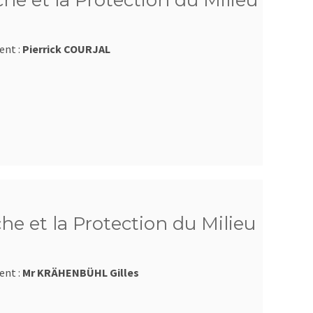
e et la Protection du Milieu
ent :
Pierrick COURJAL
he et la Protection du Milieu
ent :
Mr KRÄHENBÜHL Gilles