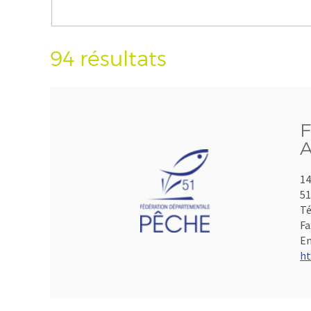
94 résultats
F
A
14
5
Té
Fa
Em
ht