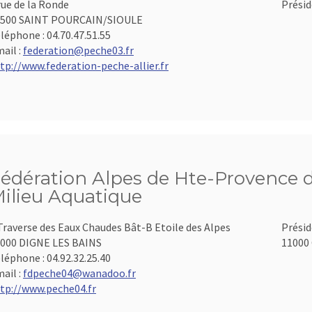
rue de la Ronde
Présid
3500 SAINT POURCAIN/SIOULE
léphone :
04.70.47.51.55
ail :
federation@peche03.fr
tp://www.federation-peche-allier.fr
édération Alpes de Hte-Provence d
ilieu Aquatique
Traverse des Eaux Chaudes Bât-B Etoile des Alpes
Présid
000 DIGNE LES BAINS
11000 
léphone :
04.92.32.25.40
ail :
fdpeche04@wanadoo.fr
tp://www.peche04.fr