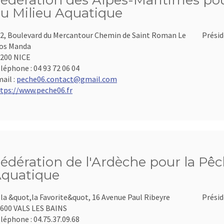
édération des Alpes-Maritimes pour
u Milieu Aquatique
2, Boulevard du Mercantour Chemin de Saint Roman Le
Présid
os Manda
200 NICE
léphone :
04 93 72 06 04
ail :
peche06.contact@gmail.com
tps://www.peche06.fr
édération de l'Ardèche pour la Pêch
quatique
lla &quot,la Favorite&quot, 16 Avenue Paul Ribeyre
Présid
600 VALS LES BAINS
léphone :
04.75.37.09.68