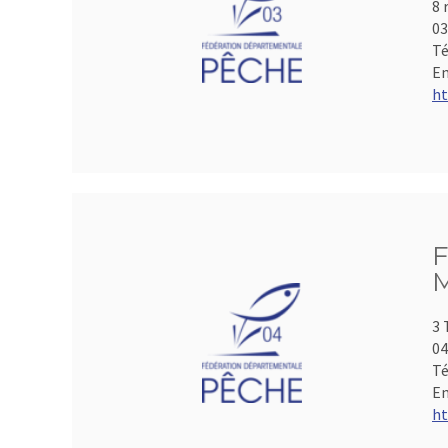
8 
0
Té
Em
ht
F
M
3 
04
Té
Em
ht