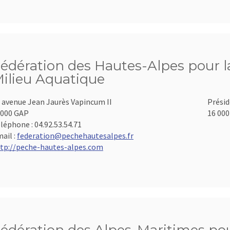
édération des Hautes-Alpes pour la
ilieu Aquatique
 avenue Jean Jaurès Vapincum II
Présid
000 GAP
16 000
léphone :
04.92.53.54.71
ail :
federation@pechehautesalpes.fr
tp://peche-hautes-alpes.com