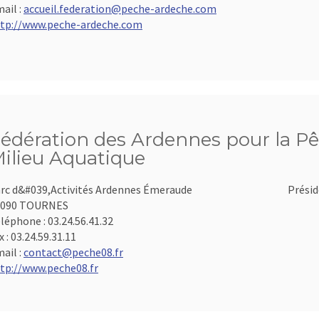
ail :
accueil.federation@peche-ardeche.com
tp://www.peche-ardeche.com
édération des Ardennes pour la Pê
ilieu Aquatique
rc d&#039,Activités Ardennes Émeraude
Présid
8090 TOURNES
léphone :
03.24.56.41.32
x :
03.24.59.31.11
ail :
contact@peche08.fr
tp://www.peche08.fr