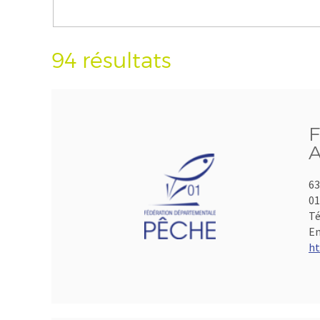
94 résultats
F
A
63
01
Té
Em
ht