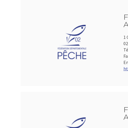
F
A
1 
0
Té
Fa
Em
ht
F
A