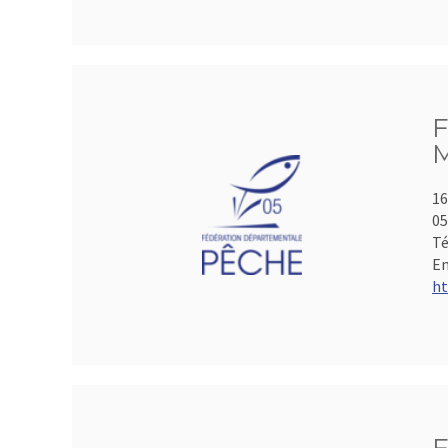
F
M
16
05
Té
Em
ht