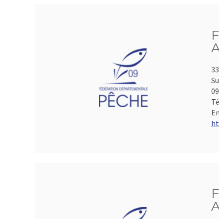
F
A
33
Su
0
Té
Em
ht
F
A