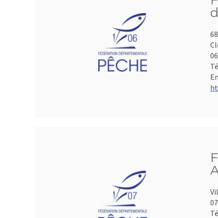
F
d
68
Cl
06
Té
Em
ht
F
A
Vi
07
Té