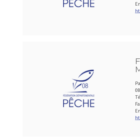
Em
ht
F
M
Pa
0
Té
Fa
Em
ht