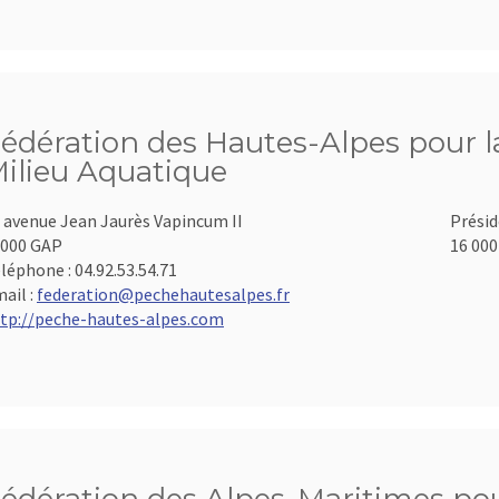
édération des Hautes-Alpes pour la
ilieu Aquatique
 avenue Jean Jaurès Vapincum II
Présid
000 GAP
16 000
léphone :
04.92.53.54.71
ail :
federation@pechehautesalpes.fr
tp://peche-hautes-alpes.com