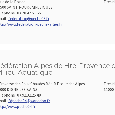
rue de la Ronde
Présid
3500 SAINT POURCAIN/SIOULE
léphone :
04.70.47.51.55
ail :
federation@peche03.fr
tp://www.federation-peche-allier.fr
édération Alpes de Hte-Provence d
ilieu Aquatique
Traverse des Eaux Chaudes Bât-B Etoile des Alpes
Présid
000 DIGNE LES BAINS
11000 
léphone :
04.92.32.25.40
ail :
fdpeche04@wanadoo.fr
tp://www.peche04.fr