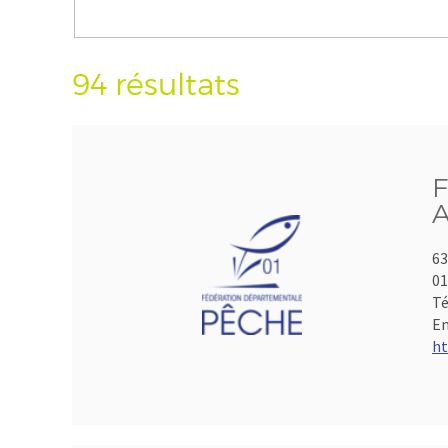
94 résultats
F
A
63
01
Té
Em
ht