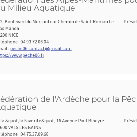
édération des Alpes-Maritimes pour
u Milieu Aquatique
2, Boulevard du Mercantour Chemin de Saint Roman Le
Présid
os Manda
200 NICE
léphone :
04 93 72 06 04
ail :
peche06.contact@gmail.com
tps://www.peche06.fr
édération de l'Ardèche pour la Pêch
quatique
lla &quot,la Favorite&quot, 16 Avenue Paul Ribeyre
Présid
600 VALS LES BAINS
léphone :
04.75.37.09.68