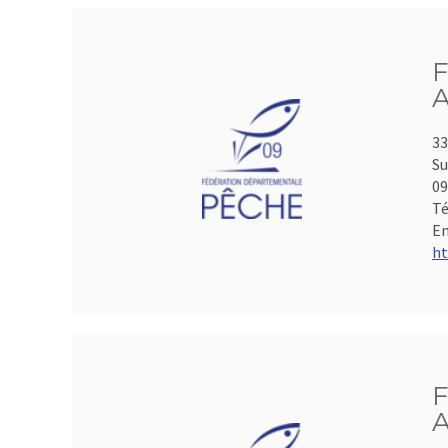
F
A
33
Su
0
Té
Em
ht
F
A