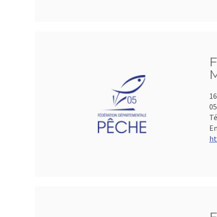
F
M
16
05
Té
Em
ht