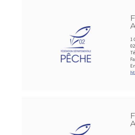
F
A
1 
0
Té
Fa
Em
ht
F
A