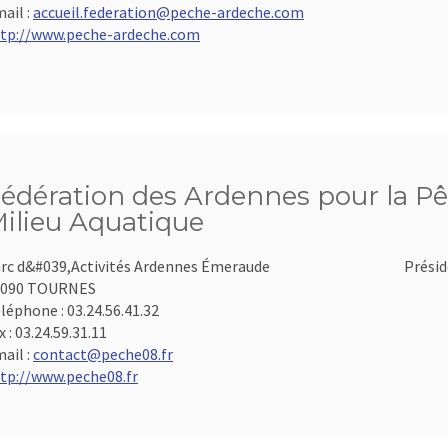
ail :
accueil.federation@peche-ardeche.com
tp://www.peche-ardeche.com
édération des Ardennes pour la Pê
ilieu Aquatique
rc d&#039,Activités Ardennes Émeraude
Présid
8090 TOURNES
léphone :
03.24.56.41.32
x :
03.24.59.31.11
ail :
contact@peche08.fr
tp://www.peche08.fr