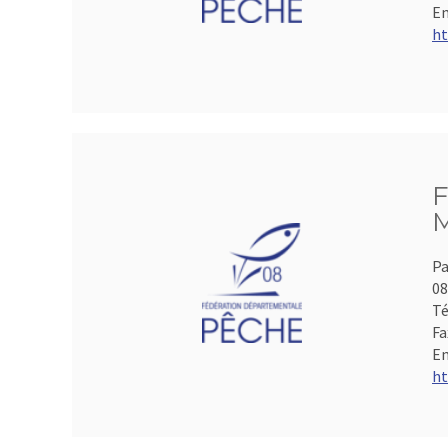
Em
ht
F
M
Pa
0
Té
Fa
Em
ht