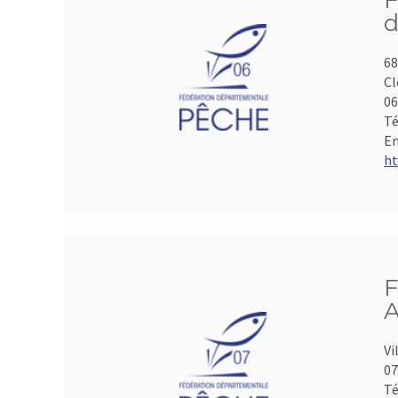
F
d
68
Cl
06
Té
Em
ht
F
A
Vi
07
Té