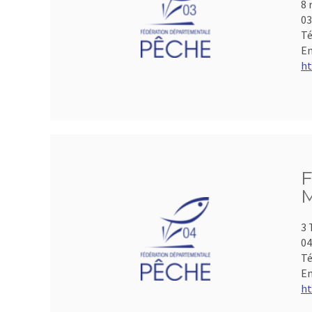
8 
0
Té
Em
ht
F
M
3 
04
Té
Em
ht