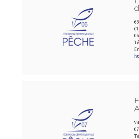
F
d
68
Cl
06
Té
Em
ht
F
A
Vi
07
Té