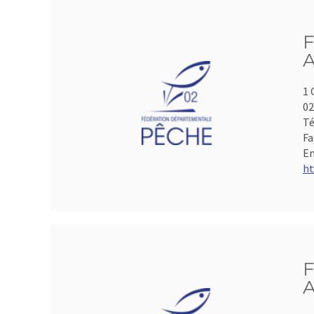
F
A
1 
0
Té
Fa
Em
ht
F
A