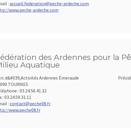
ail :
accueil.federation@peche-ardeche.com
tp://www.peche-ardeche.com
édération des Ardennes pour la Pê
ilieu Aquatique
rc d&#039,Activités Ardennes Émeraude
Présid
8090 TOURNES
léphone :
03.24.56.41.32
x :
03.24.59.31.11
ail :
contact@peche08.fr
tp://www.peche08.fr