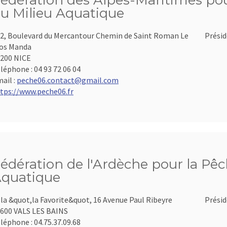
édération des Alpes-Maritimes pour
u Milieu Aquatique
2, Boulevard du Mercantour Chemin de Saint Roman Le
Présid
os Manda
200 NICE
léphone :
04 93 72 06 04
ail :
peche06.contact@gmail.com
tps://www.peche06.fr
édération de l'Ardèche pour la Pêch
quatique
lla &quot,la Favorite&quot, 16 Avenue Paul Ribeyre
Présid
600 VALS LES BAINS
léphone :
04.75.37.09.68