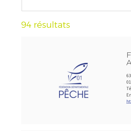
94 résultats
F
A
63
01
Té
Em
ht