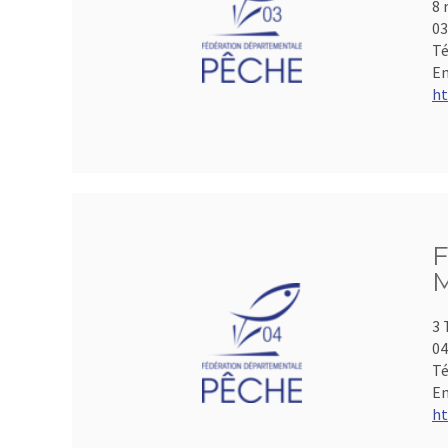
8 
0
Té
Em
ht
F
M
3 
04
Té
Em
ht