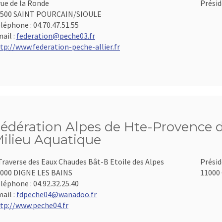
rue de la Ronde
Présid
3500 SAINT POURCAIN/SIOULE
léphone :
04.70.47.51.55
ail :
federation@peche03.fr
tp://www.federation-peche-allier.fr
édération Alpes de Hte-Provence d
ilieu Aquatique
Traverse des Eaux Chaudes Bât-B Etoile des Alpes
Présid
000 DIGNE LES BAINS
11000 
léphone :
04.92.32.25.40
ail :
fdpeche04@wanadoo.fr
tp://www.peche04.fr