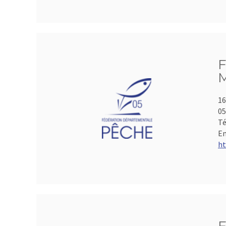
F
M
16
05
Té
Em
ht