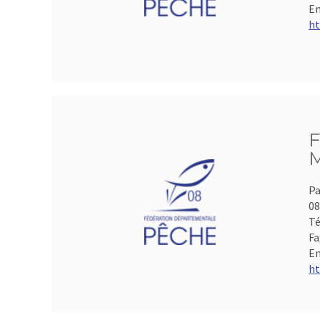
Em
ht
F
M
Pa
0
Té
Fa
Em
ht