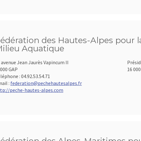
édération des Hautes-Alpes pour la
ilieu Aquatique
 avenue Jean Jaurès Vapincum II
Présid
000 GAP
16 000
léphone :
04.92.53.54.71
ail :
federation@pechehautesalpes.fr
tp://peche-hautes-alpes.com