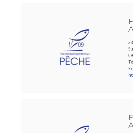
F
A
33
Su
0
Té
Em
ht
F
A