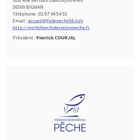
3bis Rue Bernard L&#039,HERIAU
56500 BIGNAN
Téléphone :
02 97 44 54 55
Email :
accueil@fedepeche56.bzh
http://morbihan.federationpeche.fr
Président :
Pierrick COURJAL