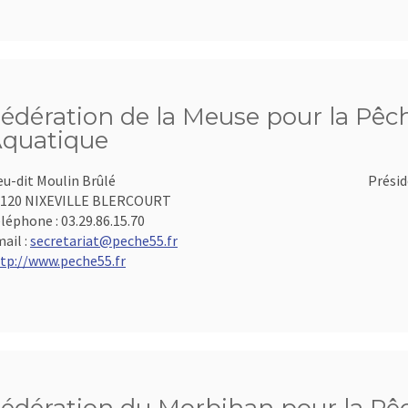
édération de la Meuse pour la Pêch
quatique
eu-dit Moulin Brûlé
Présid
5120 NIXEVILLE BLERCOURT
léphone :
03.29.86.15.70
ail :
secretariat@peche55.fr
tp://www.peche55.fr