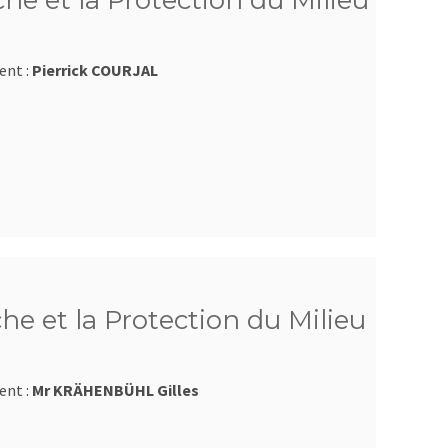
e et la Protection du Milieu
ent :
Pierrick COURJAL
he et la Protection du Milieu
ent :
Mr KRÄHENBÜHL Gilles