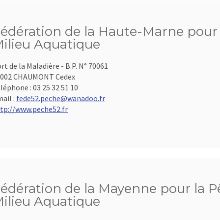
édération de la Haute-Marne pour l
ilieu Aquatique
rt de la Maladière - B.P. N° 70061
2002 CHAUMONT Cedex
léphone :
03 25 32 51 10
ail :
fede52.peche@wanadoo.fr
tp://www.peche52.fr
édération de la Mayenne pour la Pê
ilieu Aquatique