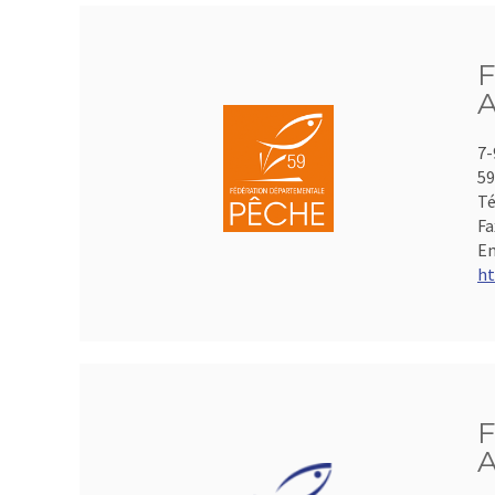
F
A
7-
59
Té
Fa
Em
ht
F
A