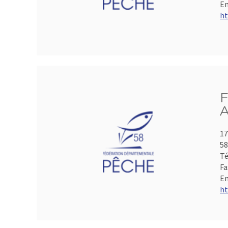
Em
ht
F
A
17
5
Té
Fa
Em
ht