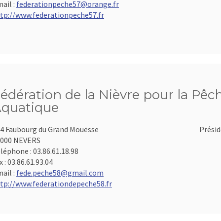
ail :
federationpeche57@orange.fr
tp://www.federationpeche57.fr
édération de la Nièvre pour la Pêch
quatique
4 Faubourg du Grand Mouësse
Présid
8000 NEVERS
léphone :
03.86.61.18.98
x :
03.86.61.93.04
ail :
fede.peche58@gmail.com
tp://www.federationdepeche58.fr