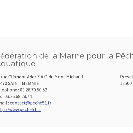
édération de la Marne pour la Pêch
quatique
 rue Clément Ader Z.A.C. du Mont Michaud
Présid
1470 SAINT MEMMIE
12500 
léphone :
03.26.70.50.52
x :
03.26.68.28.74
ail :
contact@peche51.fr
tp://www.peche51.fr