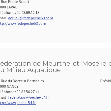
 Rue Emile Brault
000 LAVAL
léphone :
02.43.69.12.13
ail :
accueil@fedepeche53.com
tp://www.fedepeche53.com
édération de Meurthe-et-Moselle po
u Milieu Aquatique
 Rue du Docteur Bernheim
Présid
4000 NANCY
léphone :
03.83.56.27.44
ail :
federation@peche-54.fr
tp://www.peche-54.fr