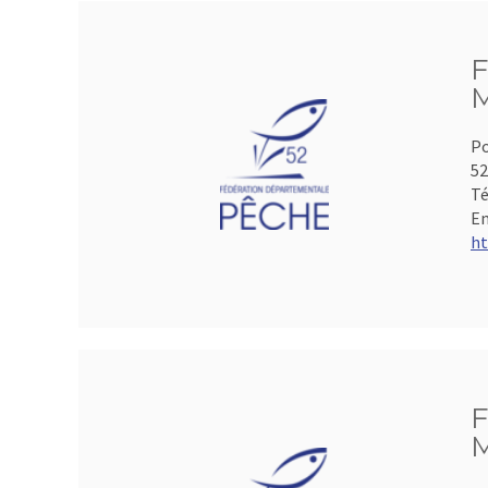
F
M
Po
5
Té
Em
ht
F
M