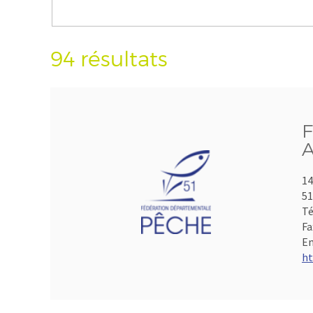
94 résultats
F
A
14
5
Té
Fa
Em
ht