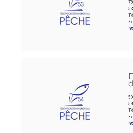
78
53
Té
Em
ht
F
d
50
5
Té
Em
ht