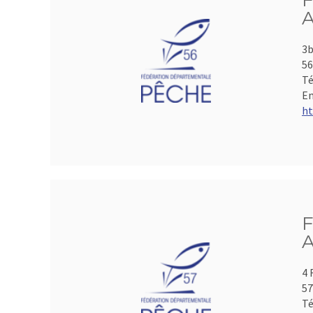
F
A
3b
5
Té
Em
ht
F
A
4 
5
Té