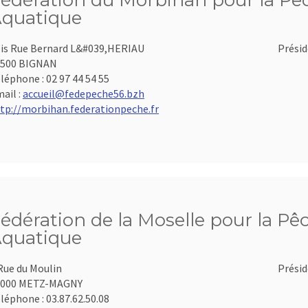
édération du Morbihan pour la Pêch
quatique
is Rue Bernard L&#039,HERIAU
Présid
6500 BIGNAN
léphone :
02 97 44 54 55
ail :
accueil@fedepeche56.bzh
tp://morbihan.federationpeche.fr
édération de la Moselle pour la Pêc
quatique
Rue du Moulin
Présid
7000 METZ-MAGNY
léphone :
03.87.62.50.08