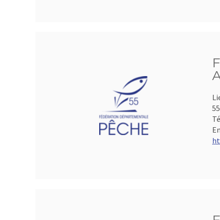
F
A
Li
5
Té
Em
ht