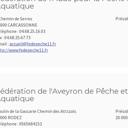
quatique
Chemin de Serres
Présid
1000 CARCASSONNE
léphone :
04.68.25.16.03
x :
04.68.25.67.73
ail :
accueil@fedepeche11.fr
tp://www.fedepeche11.fr
édération de l'Aveyron de Pêche et
quatique
ulin de la Gascarie Chemin des Attizals
Présid
2000 RODEZ
20 000
léphone :
0565684152