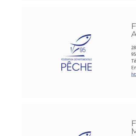
F
A
28
95
Té
Em
ht
F
M