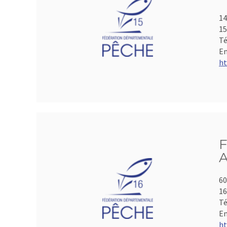
14
15
Té
Em
ht
F
A
60
1
Té
Em
ht