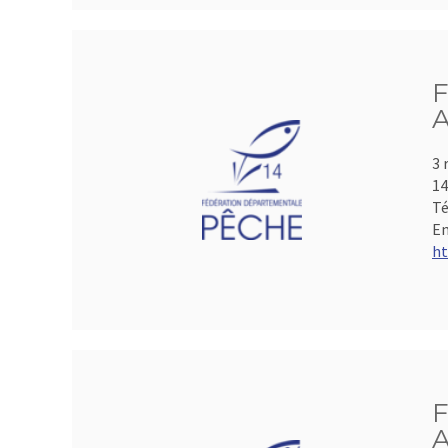
F
A
3 
1
Té
Em
ht
F
A