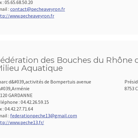
x :
05.65.68.50.20
ail :
contact@pecheaveyron.fr
tp://www.pecheaveyron.fr
édération des Bouches du Rhône d
ilieu Aquatique
parc d&#039,activités de Bompertuis avenue
Présid
#039,Arménie
8753 C
3120 GARDANNE
léphone :
04.42.26.59.15
x :
04.42.27.71.64
ail :
federationpeche13@gmail.com
tp://www.peche13.fr/