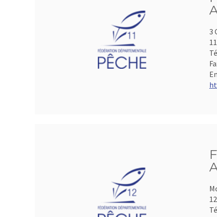
A
3 
1
Té
Fa
Em
ht
F
A
Mo
1
Té