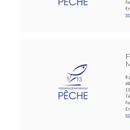
Fa
Em
ht
F
M
8 
d&
1
Té
Fa
Em
ht