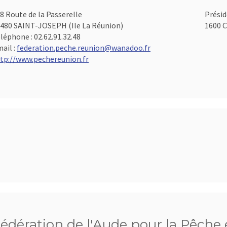
8 Route de la Passerelle
Présid
480 SAINT-JOSEPH (Ile La Réunion)
1600 C
léphone :
02.62.91.32.48
ail :
federation.peche.reunion@wanadoo.fr
tp://www.pechereunion.fr
édération de l'Aude pour la Pêche e