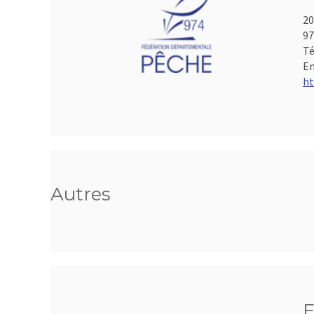
20
97
Té
Em
ht
Autres
F