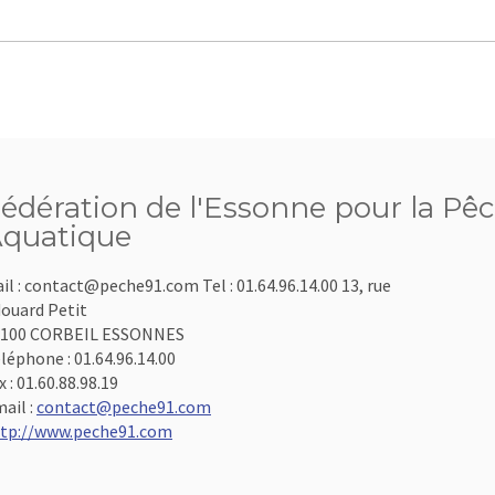
édération de l'Essonne pour la Pêc
quatique
il : contact@peche91.com Tel : 01.64.96.14.00 13, rue
ouard Petit
1100 CORBEIL ESSONNES
léphone :
01.64.96.14.00
x :
01.60.88.98.19
ail :
contact@peche91.com
tp://www.peche91.com