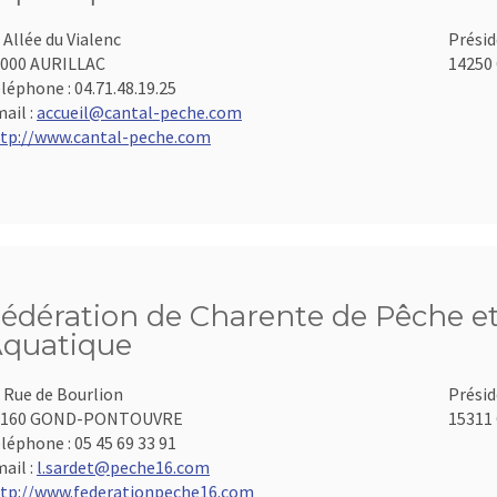
 Allée du Vialenc
Présid
000 AURILLAC
14250 
léphone :
04.71.48.19.25
ail :
accueil@cantal-peche.com
tp://www.cantal-peche.com
édération de Charente de Pêche et
quatique
 Rue de Bourlion
Présid
6160 GOND-PONTOUVRE
15311 
léphone :
05 45 69 33 91
ail :
l.sardet@peche16.com
tp://www.federationpeche16.com