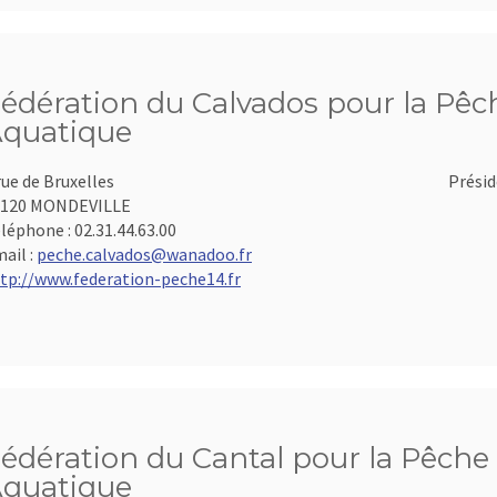
édération du Calvados pour la Pêch
quatique
rue de Bruxelles
Présid
4120 MONDEVILLE
léphone :
02.31.44.63.00
ail :
peche.calvados@wanadoo.fr
tp://www.federation-peche14.fr
édération du Cantal pour la Pêche 
quatique