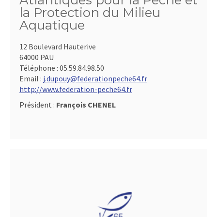
Atlantiques pour la Pêche et
la Protection du Milieu
Aquatique
12 Boulevard Hauterive
64000 PAU
Téléphone :
05.59.84.98.50
Email :
j.dupouy@federationpeche64.fr
http://www.federation-peche64.fr
Président :
François CHENEL